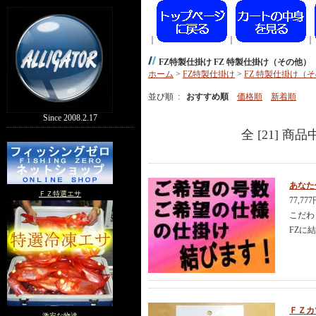
｜
｜
｜
FZ特製仕掛け FZ 特製仕掛け（その他）
ホーム
>
FZ特製仕掛け
>
FZ 特製仕掛け（
並び順 :
おすすめ順
価格順
新着順
Since 2008.2.17
全 [21] 商
あなた
ＦＺ特選エサ
77,77
こだわ
FZに
ＦＺカ
激安な物達