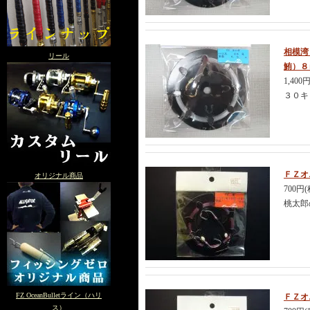
相模湾
リール
鮪）８
1,400
３０キ
ＦＺオ
オリジナル商品
700円
桃太郎
FZ OceanBulletライン（ハリ
ＦＺオ
ス）