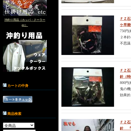
ＦＺ石
沖釣り用品（カッパ・クーラー
ケ早潮
etc）
750円
２本針
不思議
ＦＺ石
針（特
800円
カートの中身
鬼の機
効果的
商品検索
ＦＺ石
針 『