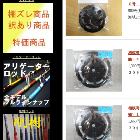
０号 
900円
海域と
相模湾
アリゲーターロッド
鮪）４
1,300
３０キ
相模湾
剛樹ロッド
鮪）１
1,660
３０キ