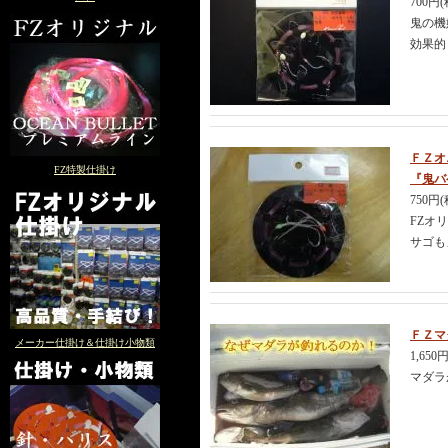
700円
鬼の機
効果的
ＦＺオ
FZ特製仕掛け
『鬼バ
750円
FZオ
サゴも
ＦＺマ
メーカー仕掛け＆仕掛け小物類
1,650
マダラ