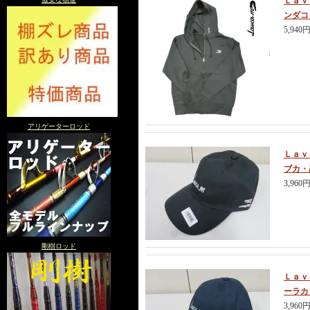
Ｌａｖ
ンダコ
5,940
アリゲーターロッド
Ｌａｖ
ブカ・
3,960
剛樹ロッド
Ｌａｖ
ーラカ
3,960