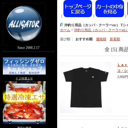
｜
｜
｜
沖釣り用品（カッパ・クーラーetc） Tシ
ホーム
>
沖釣り用品（カッパ・クーラーetc
並び順 :
おすすめ順
価格順
新着順
Since 2008.2.17
全 [5] 
Ｌａｖ
コ・シ
3,960
ＦＺ特選エサ
激安な物達