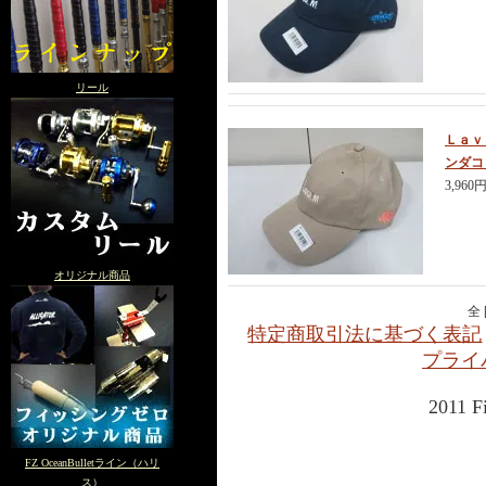
リール
Ｌａｖ
ンダコ
3,960
オリジナル商品
全 
特定商取引法に基づく表記
プライ
2011 F
FZ OceanBulletライン（ハリ
ス）