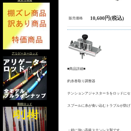
10,600円(税込)
販売価格
アリゲーターロッド
■商品詳細■
釣糸巻取り調整器
テンションアジャスターＳをロッドにセ
剛樹ロッド
スプールに糸が食い込むトラブルが防げ
・錆に強い高級ステンレス製です。