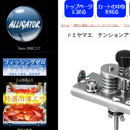
｜
｜
｜
ホーム
>
沖釣り用品（カッパ・クーラーetc）
>
ツー
ミヤマエ テンションア
Since 2008.2.17
ＦＺ特選エサ
激安な物達