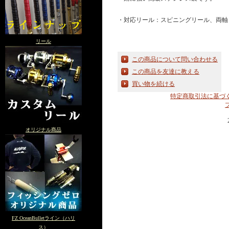
・対応リール：スピニングリール、両軸
リール
この商品について問い合わせる
この商品を友達に教える
買い物を続ける
特定商取引法に基づ
オリジナル商品
FZ OceanBulletライン（ハリ
ス）