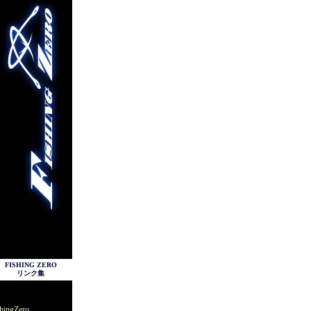
FISHING ZERO
リンク集
hingZero