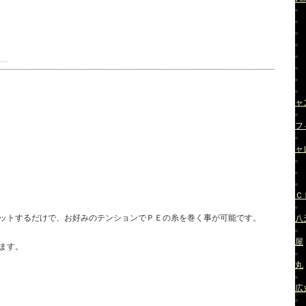
ャ
フ
ャ
Ｃ
ットするだけで、お好みのテンションでＰＥの糸を巻く事が可能です。
八
屋
ます。
丸
広