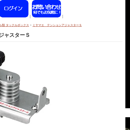
｜
｜
ル類 タックルボックス
>
ミヤマエ テンションアジャスターＳ
ジャスターＳ
Fis