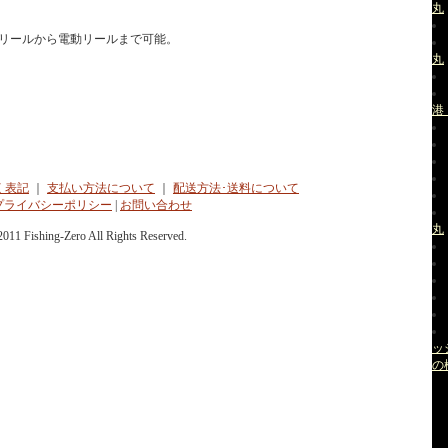
丸
リールから電動リールまで可能。
丸
港
く表記
｜
支払い方法について
｜
配送方法･送料について
プライバシーポリシー
|
お問い合わせ
丸
2011 Fishing-Zero All Rights Reserved.
ッ
の