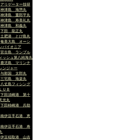
アリゲーター技研
神津島 海惣丸
神津島 重郎平丸
神津島 寿美礼丸
神津島 和義丸
下田 龍正丸
土肥港 とび島丸
奄美大島 オーシ
ンパイオニア
宮古島 ランブル
ィッシュ第八純海丸
鹿児島 マリンチ
レンジャー
与那国 太郎丸
三宅島 海楽丸
八丈島フィシング
ＬＵＢ
下田須崎港 第十
天光丸
下田柿崎港 兵助
南伊豆手石港 恵
南伊豆手石港 寿
丸
伊豆稲取港 山吉