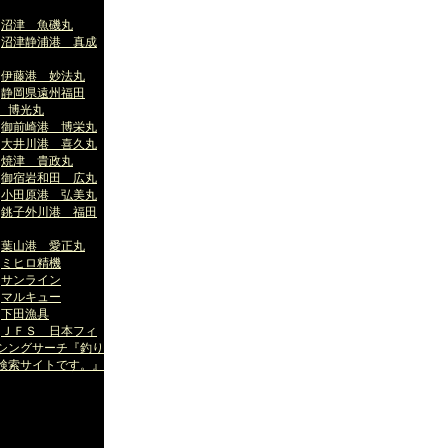
沼津 魚磯丸
沼津静浦港 真成
伊藤港 妙法丸
静岡県遠州福田
 博光丸
御前崎港 博栄丸
大井川港 喜久丸
焼津 貴政丸
御宿岩和田 広丸
小田原港 弘美丸
銚子外川港 福田
葉山港 愛正丸
ミヒロ精機
サンライン
マルキュー
下田漁具
ＪＦＳ 日本フィ
シングサーチ『釣り
検索サイトです。』