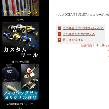
ハリスOCEAN BULLETフロロカーボン
リール
この商品について問い合わせる
この商品を友達に教える
買い物を続ける
特定商取引法に基づ
オリジナル商品
FZ OceanBulletライン（ハリ
ス）