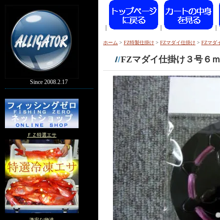
｜
｜
｜
ホーム
>
FZ特製仕掛け
>
FZマダイ仕掛け
>
FZマダ
FZマダイ仕掛け３号６
Since 2008.2.17
ＦＺ特選エサ
激安な物達