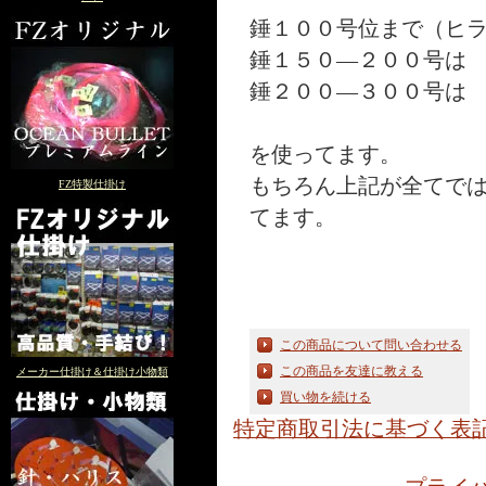
錘１００号位まで（ヒラ
錘１５０―２００号は 
錘２００―３００号は 
を使ってます。
もちろん上記が全てで
FZ特製仕掛け
てます。
この商品について問い合わせる
この商品を友達に教える
メーカー仕掛け＆仕掛け小物類
買い物を続ける
特定商取引法に基づく表