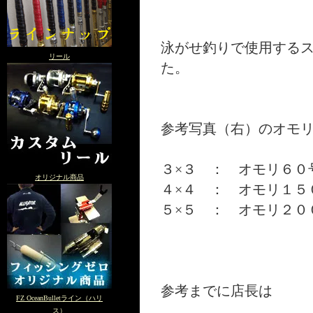
泳がせ釣りで使用する
リール
た。
参考写真（右）のオモ
３×３ ： オモリ６０
オリジナル商品
４×４ ： オモリ１５
５×５ ： オモリ２０
参考までに店長は
FZ OceanBulletライン（ハリ
ス）