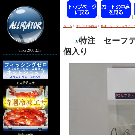
｜
｜
｜
ホーム
>
オリジナル商品
>
特注 セーフティスナッ
特注 セーフ
個入り
Since 2008.2.17
ＦＺ特選エサ
激安な物達