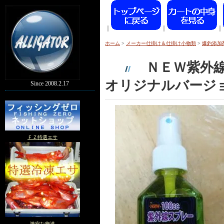
｜
｜
｜
ホーム
>
メーカー仕掛け＆仕掛け小物類
>
爆釣添加
ＮＥＷ紫外
オリジナルバージ
Since 2008.2.17
ＦＺ特選エサ
激安な物達