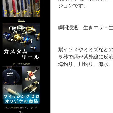
ジョンです。
リール
瞬間浸透 生きエサ・
紫イソメやミミズなど
５秒で餌が紫外線に反
海釣り、川釣り、海水
オリジナル商品
FZ OceanBulletライン（ハリ
ス）