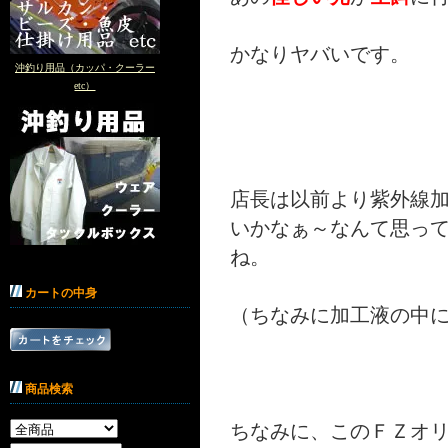
かなりヤバいです。
沖釣り用品（カッパ・クーラー
etc）
店長は以前より紫外線
いかなぁ～なんて思っ
ね。
カートの中身
（ちなみに加工液の中
商品検索
ちなみに、このＦＺオ