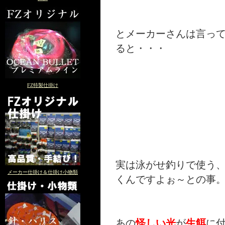
とメーカーさんは言っ
ると・・・
FZ特製仕掛け
実は泳がせ釣りで使う
メーカー仕掛け＆仕掛け小物類
くんですよぉ～との事
あの
怪しい光
が
生餌
に